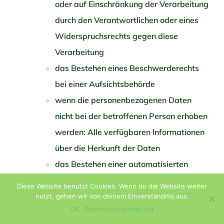
oder auf Einschränkung der Verarbeitung
durch den Verantwortlichen oder eines
Widerspruchsrechts gegen diese
Verarbeitung
das Bestehen eines Beschwerderechts
bei einer Aufsichtsbehörde
wenn die personenbezogenen Daten
nicht bei der betroffenen Person erhoben
werden: Alle verfügbaren Informationen
über die Herkunft der Daten
das Bestehen einer automatisierten
Entscheidungsfindung einschließlich
Diese Website benutzt Cookies. Wenn du die Website weiter
Profiling gemäß Artikel 22 Abs.1 und 4
nutzt, gehen wir von deinem Einverständnis aus.
OK
Datenschutzerklärung
DS-GVO und — zumindest in diesen